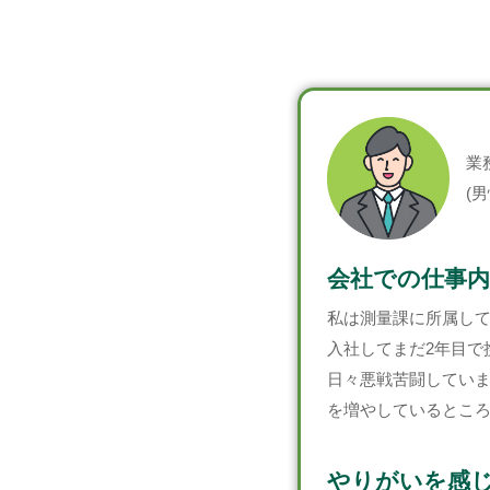
業
(男
会社での仕事内
私は測量課に所属し
入社してまだ2年目で
日々悪戦苦闘してい
を増やしているとこ
やりがいを感