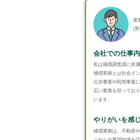
業
(男
会社での仕事内
私は補償調査課に所
補償業務とは社会イ
公共事業や民間事業
広い業務を担ってお
います。
やりがいを感
補償業務は、不動産
これらの専門知識を