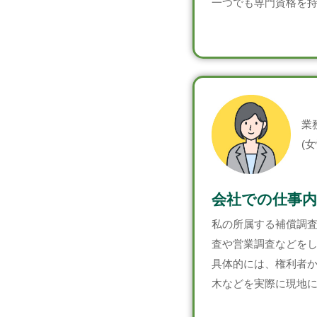
一つでも専門資格を
業
(女
会社での仕事内
私の所属する補償調
査や営業調査などを
具体的には、権利者
木などを実際に現地