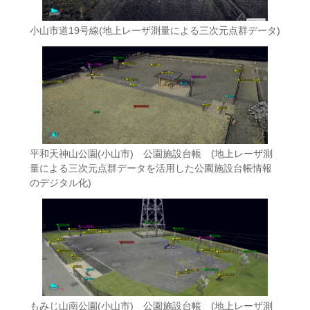
小山市道19号線
(地上レーザ測量による三次元点群データ)
平和天神山公園(小山市) 公園施設台帳
(地上レーザ測
量による三次元点群データを活用した公園施設台帳情報
のデジタル化)
もみじ山南公園(小山市) 公園施設台帳
(地上レーザ測