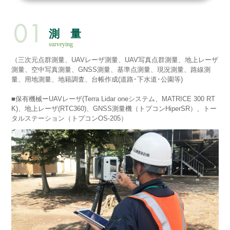
測 量
surveying
（三次元点群測量、UAVレーザ測量、UAV写真点群測量、地上レーザ
測量、空中写真測量、GNSS測量、基準点測量、現況測量、路線測
量、用地測量、地籍調査、台帳作成(道路･下水道･公園等)
■保有機械ーUAVレーザ(Terra Lidar oneシステム、MATRICE 300 RT
K)、地上レーザ(RTC360)、GNSS測量機（トプコンHiperSR）、トー
タルステーション（トプコンOS-205）