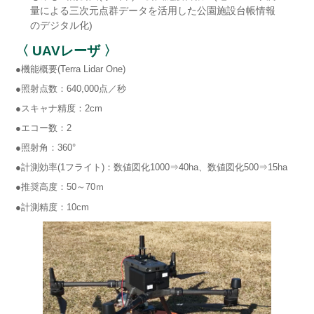
量による三次元点群データを活用した公園施設台帳情報
のデジタル化)
〈 UAVレーザ 〉
●機能概要(Terra Lidar One)
●照射点数：640,000点／秒
●スキャナ精度：2cm
●エコー数：2
●照射角：360°
●計測効率(1フライト)：数値図化1000⇒40ha、数値図化500⇒15ha
●推奨高度：50～70ｍ
●計測精度：10cm