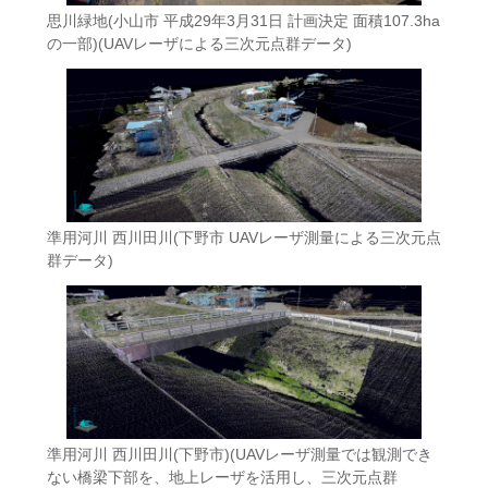
思川緑地(小山市 平成29年3月31日 計画決定 面積107.3ha
の一部)(UAVレーザによる三次元点群データ)
準用河川 西川田川(下野市 UAVレーザ測量による三次元点
群データ)
準用河川 西川田川(下野市)
(UAVレーザ測量では観測でき
ない橋梁下部を、地上レーザを活用し、三次元点群