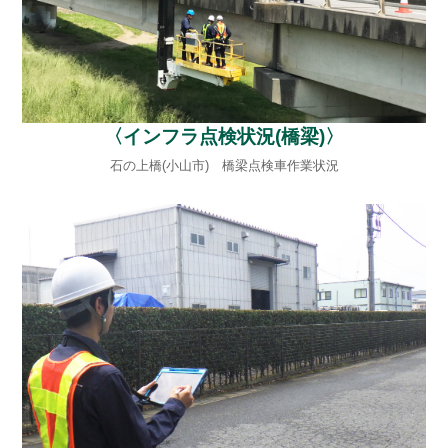
〈インフラ点検状況(橋梁)〉
石の上橋(小山市) 橋梁点検車作業状況