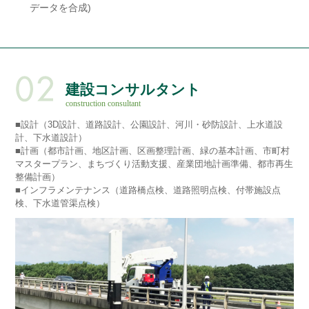
データを合成)
建設コンサルタント
construction consultant
■設計（3D設計、道路設計、公園設計、河川・砂防設計、上水道設
計、下水道設計）
■計画（都市計画、地区計画、区画整理計画、緑の基本計画、市町村
マスタープラン、まちづくり活動支援、産業団地計画準備、都市再生
整備計画）
■インフラメンテナンス（道路橋点検、道路照明点検、付帯施設点
検、下水道管渠点検）